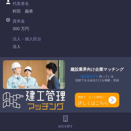
代表者名
村田 義将
資本金
300 万円
法人・個人区分
法人
許可番号
北海道知事許可 第631370号
建設業界向け企業マッチング
建設業許可を
持っている
特定建設業
信頼できる会社だけを掲載・登録
-
一般建設業
登録で、もっと便利に！
熱絶縁工事業
詳しくはこちら
工事種別
-
会社を探す
地域