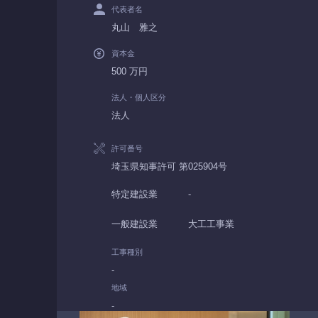
代表者名
丸山 雅之
資本金
500 万円
法人・個人区分
法人
許可番号
埼玉県知事許可 第025904号
特定建設業
-
一般建設業
大工工事業
工事種別
-
地域
-