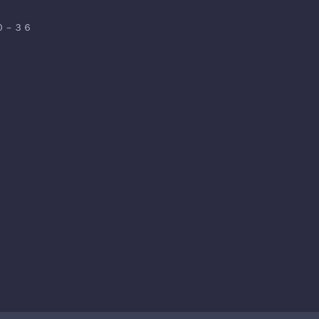
３０－３６