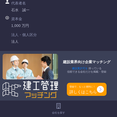
代表者名
石水 誠一
資本金
1,000 万円
法人・個人区分
法人
許可番号
愛知県知事許可 第038855号
建設業界向け企業マッチング
建設業許可を
持っている
特定建設業
信頼できる会社だけを掲載・登録
-
一般建設業
登録で、もっと便利に！
とび・土木工事業
詳しくはこちら
工事種別
-
会社を探す
地域