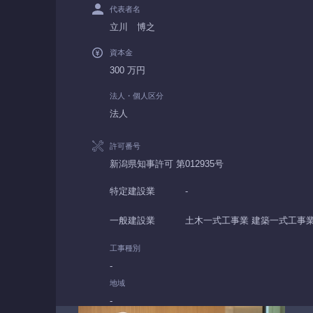
代表者名
立川 博之
資本金
300 万円
法人・個人区分
法人
許可番号
新潟県知事許可 第012935号
特定建設業
-
一般建設業
土木一式工事業 建築一式工事
工事種別
-
地域
-