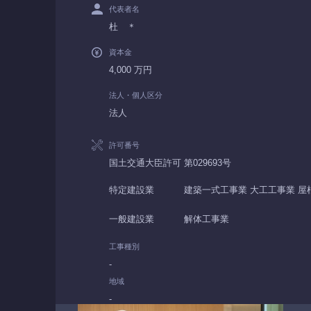
代表者名
杜 ＊
資本金
4,000 万円
法人・個人区分
法人
許可番号
国土交通大臣許可 第029693号
特定建設業
建築一式工事業 大工工事業 屋
一般建設業
解体工事業
工事種別
-
地域
-