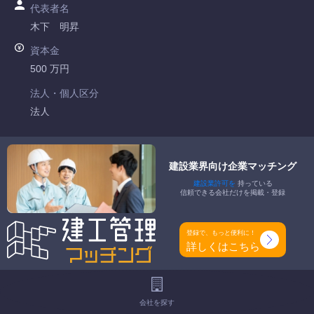
代表者名
木下 明昇
資本金
500 万円
法人・個人区分
法人
許可番号
徳島県知事許可 第002002号
建設業界向け企業マッチング
建設業許可を
持っている
特定建設業
信頼できる会社だけを掲載・登録
-
一般建設業
登録で、もっと便利に！
電気工事業
詳しくはこちら
工事種別
-
会社を探す
地域