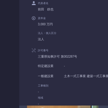
代表者名
前田 鉄也
資本金
3,000 万円
法人・個人区分
法人
許可番号
三重県知事許可 第002287号
特定建設業
-
一般建設業
土木一式工事業 建築一式工事業
工事種別
-
地域
-