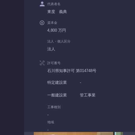
代表者名
東度 義典
資本金
4,800 万円
法人・個人区分
法人
許可番号
石川県知事許可 第014748号
特定建設業
-
一般建設業
管工事業
工事種別
-
地域
-