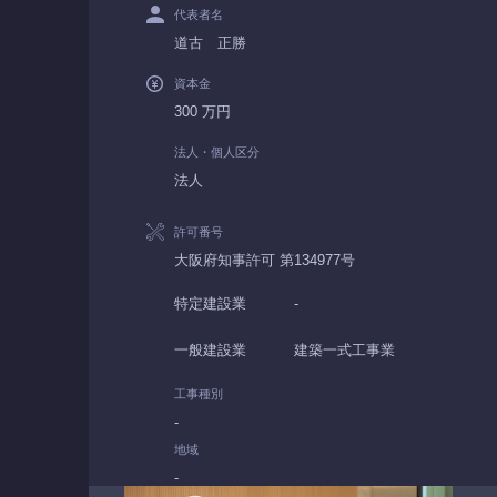
代表者名
道古 正勝
資本金
300 万円
法人・個人区分
法人
許可番号
大阪府知事許可 第134977号
特定建設業
-
一般建設業
建築一式工事業
工事種別
-
地域
-