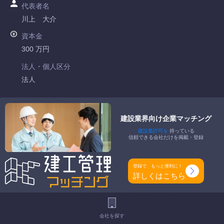
代表者名
川上 大介
資本金
300 万円
法人・個人区分
法人
許可番号
愛知県知事許可 第081181号
建設業界向け企業マッチング
建設業許可を
持っている
特定建設業
信頼できる会社だけを掲載・登録
-
一般建設業
登録で、もっと便利に！
管工事業
詳しくはこちら
工事種別
-
会社を探す
地域