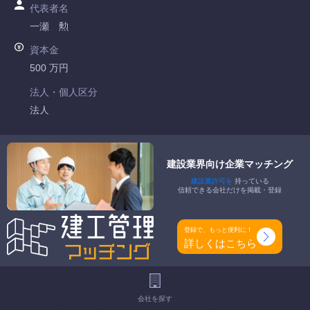
代表者名
一瀬 勲
資本金
500 万円
法人・個人区分
法人
許可番号
北海道知事許可 第725679号
建設業界向け企業マッチング
建設業許可を
持っている
特定建設業
信頼できる会社だけを掲載・登録
-
一般建設業
登録で、もっと便利に！
土木一式工事業 とび・土木工事業 石工事業 鋼構造物工事業
詳しくはこちら
舗装工事業 しゆんせつ工事業 水道施設工事業
工事種別
会社を探す
-