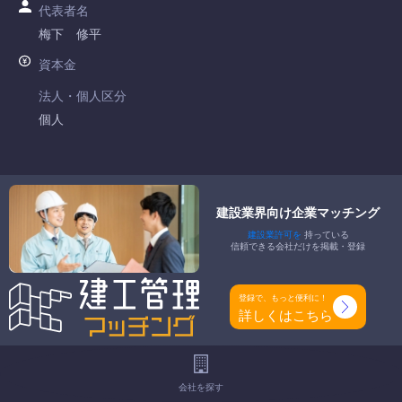
代表者名
梅下 修平
資本金
法人・個人区分
個人
許可番号
和歌山県知事許可 第013761号
建設業界向け企業マッチング
特定建設業
建設業許可を
持っている
-
信頼できる会社だけを掲載・登録
一般建設業
土木一式工事業 とび・土木工事業 石工事業 管工事業 鋼構造
登録で、もっと便利に！
物工事業 水道施設工事業 消防施設工事業
詳しくはこちら
工事種別
-
会社を探す
地域