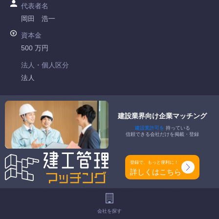
代表者名
岡田 浩一
資本金
500 万円
法人・個人区分
法人
許可番号
山梨県知事許可 第007741号
建設業界向け企業マッチング
建設業許可を
持っている
特定建設業
信頼できる会社だけを掲載・登録
-
一般建設業
登録で、もっと便利に！
土木一式工事業 とび・土木工事業 石工事業 管工事業 鋼構造
詳しくはこちら
物工事業 舗装工事業 しゆんせつ工事業 水道施設工事業
工事種別
会社を探す
-