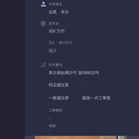
代表者名
迫尾 幸次
資本金
300 万円
法人・個人区分
法人
許可番号
東京都知事許可 第084620号
特定建設業
-
一般建設業
建築一式工事業
工事種別
-
地域
-