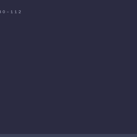
－３０－１１２