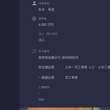
代表者名
松木 和彦
資本金
4,000 万円
法人・個人区分
法人
許可番号
長野県知事許可 第000692号
特定建設業
土木一式工事業 とび・土木工事
一般建設業
管工事業
工事種別
-
地域
-