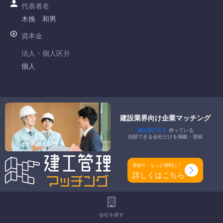
代表者名
木挽 和男
資本金
法人・個人区分
個人
許可番号
大阪府知事許可 第105225号
建設業界向け企業マッチング
特定建設業
建設業許可を
持っている
-
信頼できる会社だけを掲載・登録
一般建設業
土木一式工事業 建築一式工事業 舗装工事業
登録で、もっと便利に！
詳しくはこちら
工事種別
-
地域
会社を探す
-