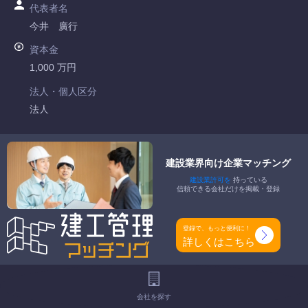
代表者名
今井 廣行
資本金
1,000 万円
法人・個人区分
法人
許可番号
静岡県知事許可 第027518号
建設業界向け企業マッチング
建設業許可を
持っている
特定建設業
信頼できる会社だけを掲載・登録
-
一般建設業
登録で、もっと便利に！
管工事業
詳しくはこちら
工事種別
-
会社を探す
地域