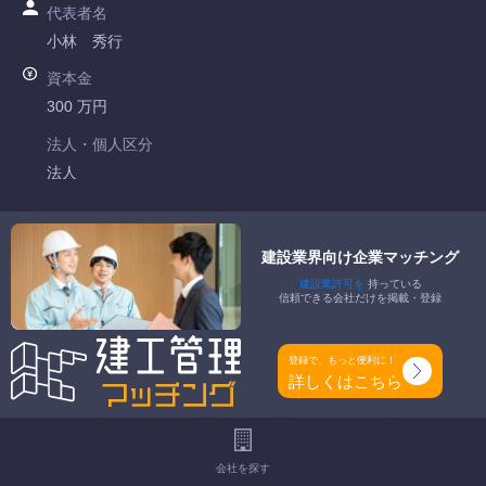
代表者名
小林 秀行
資本金
300 万円
法人・個人区分
法人
許可番号
兵庫県知事許可 第407386号
建設業界向け企業マッチング
建設業許可を
持っている
特定建設業
信頼できる会社だけを掲載・登録
-
一般建設業
登録で、もっと便利に！
塗装工事業
詳しくはこちら
工事種別
-
会社を探す
地域