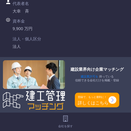
代表者名
大幸 斉
資本金
9,900 万円
法人・個人区分
法人
許可番号
国土交通大臣許可 第004570号
建設業界向け企業マッチング
建設業許可を
持っている
特定建設業
信頼できる会社だけを掲載・登録
建築一式工事業 管工事業 消防施設工事業
一般建設業
登録で、もっと便利に！
電気工事業
詳しくはこちら
工事種別
-
会社を探す
地域