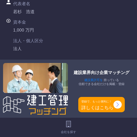
代表者名
若杉 浩道
資本金
1,000 万円
法人・個人区分
法人
許可番号
静岡県知事許可 第034179号
建設業界向け企業マッチング
建設業許可を
持っている
特定建設業
信頼できる会社だけを掲載・登録
-
一般建設業
登録で、もっと便利に！
塗装工事業 防水工事業 機械器具設置工事業
詳しくはこちら
工事種別
-
会社を探す
地域