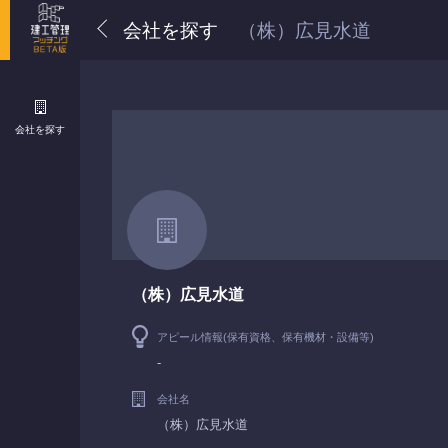
会社を探す
（株）広見水道
会社を探す
（株）広見水道
アピール情報(保有資格、保有機材・設備等)
-
会社名
（株）広見水道