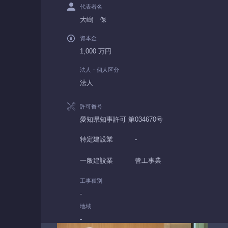
代表者名
大嶋 保
資本金
1,000 万円
法人・個人区分
法人
許可番号
愛知県知事許可 第034670号
特定建設業
-
一般建設業
管工事業
工事種別
-
地域
-