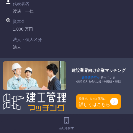
代表者名
渡邊 一仁
資本金
1,000 万円
法人・個人区分
法人
許可番号
埼玉県知事許可 第048198号
建設業界向け企業マッチング
建設業許可を
持っている
特定建設業
信頼できる会社だけを掲載・登録
-
一般建設業
登録で、もっと便利に！
建築一式工事業
詳しくはこちら
工事種別
-
会社を探す
地域