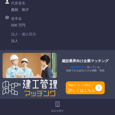
代表者名
應和 和子
資本金
500 万円
法人・個人区分
法人
許可番号
広島県知事許可 第039186号
建設業界向け企業マッチング
建設業許可を
持っている
特定建設業
信頼できる会社だけを掲載・登録
-
一般建設業
登録で、もっと便利に！
土木一式工事業 とび・土木工事業 石工事業 鋼構造物工事業
詳しくはこちら
舗装工事業 しゆんせつ工事業 水道施設工事業 解体工事業
工事種別
会社を探す
-