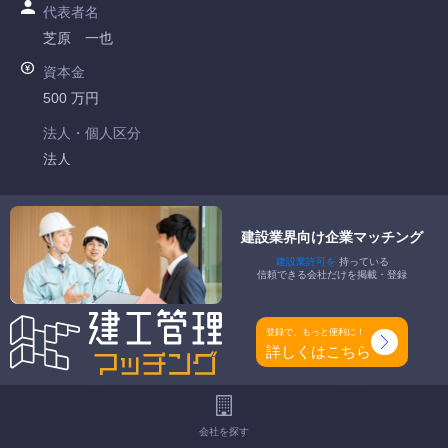
代表者名
芝原 一也
資本金
500 万円
法人・個人区分
法人
許可番号
千葉県知事許可 第029698号
建設業界向け企業マッチング
建設業許可を
持っている
特定建設業
信頼できる会社だけを掲載・登録
-
一般建設業
登録で、もっと便利に！
土木一式工事業 とび・土木工事業 舗装工事業 解体工事業
詳しくはこちら
工事種別
-
会社を探す
地域