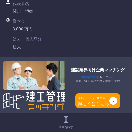
代表者名
関川 恒雄
資本金
3,000 万円
法人・個人区分
法人
許可番号
東京都知事許可 第152454号
建設業界向け企業マッチング
建設業許可を
持っている
特定建設業
信頼できる会社だけを掲載・登録
-
一般建設業
登録で、もっと便利に！
建築一式工事業 大工工事業 とび・土木工事業 屋根工事業 タ
詳しくはこちら
イル・れんが・ブロック工事業 鋼構造物工事業 内装仕上工
事業
会社を探す
工事種別