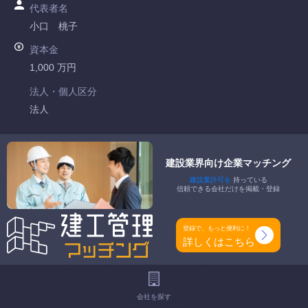
代表者名
小口 桃子
資本金
1,000 万円
法人・個人区分
法人
許可番号
東京都知事許可 第138875号
建設業界向け企業マッチング
建設業許可を
持っている
特定建設業
信頼できる会社だけを掲載・登録
-
一般建設業
登録で、もっと便利に！
大工工事業 左官工事業 石工事業 屋根工事業 タイル・れん
詳しくはこちら
が・ブロック工事業 板金工事業 ガラス工事業 塗装工事業 防
水工事業 内装仕上工事業 熱絶縁工事業
会社を探す
工事種別