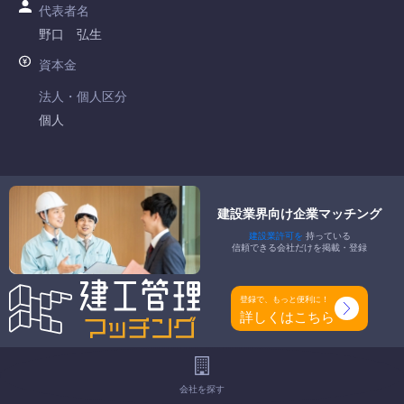
代表者名
野口 弘生
資本金
法人・個人区分
個人
許可番号
熊本県知事許可 第016473号
建設業界向け企業マッチング
特定建設業
建設業許可を
持っている
-
信頼できる会社だけを掲載・登録
一般建設業
建築一式工事業 大工工事業 屋根工事業 タイル・れんが・ブ
登録で、もっと便利に！
ロック工事業 内装仕上工事業
詳しくはこちら
工事種別
-
会社を探す
地域