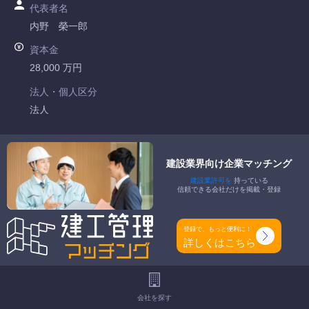
代表者名
内野 榮一郎
資本金
28,000 万円
法人・個人区分
法人
許可番号
国土交通大臣許可 第008312号
建設業界向け企業マッチング
建設業許可を
持っている
特定建設業
信頼できる会社だけを掲載・登録
建築一式工事業 大工工事業 左官工事業 とび・土木工事業 石
工事業 屋根工事業 タイル・れんが・ブロック工事業 鋼構造
登録で、もっと便利に！
物工事業 鉄筋工事業 板金工事業 ガラス工事業 塗装工事業
詳しくはこちら
防水工事業 内装仕上工事業 熱絶縁工事業 建具工事業 解体工
事業
一般建設業
会社を探す