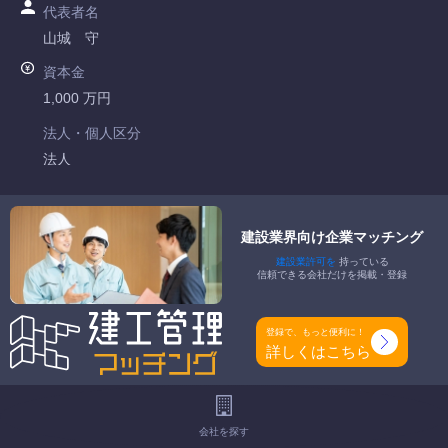
代表者名
山城 守
資本金
1,000 万円
法人・個人区分
法人
許可番号
神奈川県知事許可 第070888号
建設業界向け企業マッチング
建設業許可を
持っている
特定建設業
信頼できる会社だけを掲載・登録
-
一般建設業
登録で、もっと便利に！
とび・土木工事業
詳しくはこちら
工事種別
-
会社を探す
地域