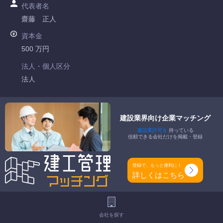
代表者名
齋藤 正人
資本金
500 万円
法人・個人区分
法人
許可番号
大阪府知事許可 第127722号
建設業界向け企業マッチング
建設業許可を
持っている
特定建設業
信頼できる会社だけを掲載・登録
-
一般建設業
登録で、もっと便利に！
建築一式工事業 管工事業
詳しくはこちら
工事種別
-
会社を探す
地域