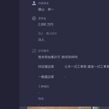
代表者名
横山 伸一
資本金
2,000 万円
法人・個人区分
法人
許可番号
熊本県知事許可 第003049号
特定建設業
土木一式工事業 建築一式工事業
一般建設業
-
工事種別
-
地域
-