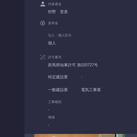
代表者名
狩野 里美
資本金
法人・個人区分
個人
許可番号
群馬県知事許可 第020727号
特定建設業
-
一般建設業
電気工事業
工事種別
-
地域
-