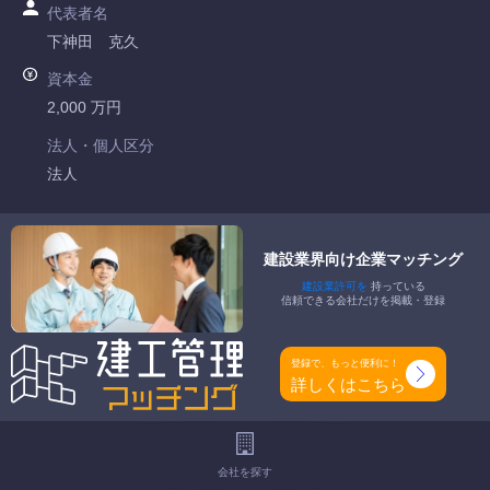
代表者名
下神田 克久
資本金
2,000 万円
法人・個人区分
法人
許可番号
北海道知事許可 第610028号
建設業界向け企業マッチング
建設業許可を
持っている
特定建設業
信頼できる会社だけを掲載・登録
建築一式工事業 大工工事業
一般建設業
登録で、もっと便利に！
土木一式工事業 とび・土木工事業 解体工事業
詳しくはこちら
工事種別
-
会社を探す
地域