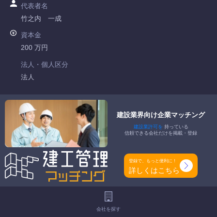
代表者名
竹之内 一成
資本金
200 万円
法人・個人区分
法人
許可番号
愛知県知事許可 第108047号
建設業界向け企業マッチング
建設業許可を
持っている
特定建設業
信頼できる会社だけを掲載・登録
-
一般建設業
登録で、もっと便利に！
管工事業
詳しくはこちら
工事種別
-
会社を探す
地域