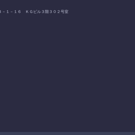
沼海岸３－１－１６ ＫＧビル３階３０２号室