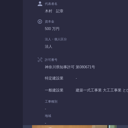
代表者名
木村 記章
資本金
500 万円
法人・個人区分
法人
許可番号
神奈川県知事許可 第080671号
特定建設業
-
一般建設業
建築一式工事業 大工工事業 と
工事種別
-
地域
-