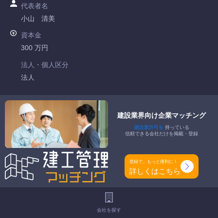
代表者名
小山 清美
資本金
300 万円
法人・個人区分
法人
許可番号
栃木県知事許可 第001156号
建設業界向け企業マッチング
建設業許可を
持っている
特定建設業
信頼できる会社だけを掲載・登録
-
一般建設業
登録で、もっと便利に！
塗装工事業 防水工事業
詳しくはこちら
工事種別
-
会社を探す
地域