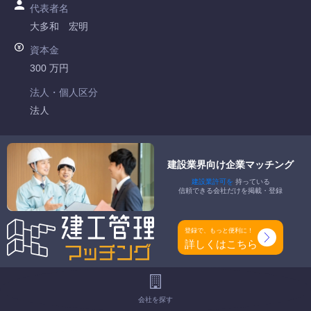
代表者名
大多和 宏明
資本金
300 万円
法人・個人区分
法人
許可番号
静岡県知事許可 第010629号
建設業界向け企業マッチング
建設業許可を
持っている
特定建設業
信頼できる会社だけを掲載・登録
-
一般建設業
登録で、もっと便利に！
建築一式工事業 大工工事業 屋根工事業 タイル・れんが・ブ
詳しくはこちら
ロック工事業 鋼構造物工事業 内装仕上工事業
工事種別
会社を探す
-