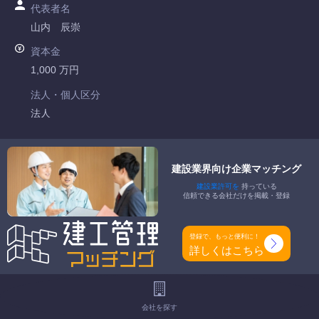
代表者名
山内 辰崇
資本金
1,000 万円
法人・個人区分
法人
許可番号
福岡県知事許可 第022245号
建設業界向け企業マッチング
建設業許可を
持っている
特定建設業
信頼できる会社だけを掲載・登録
-
一般建設業
登録で、もっと便利に！
電気工事業 管工事業
詳しくはこちら
工事種別
-
会社を探す
地域