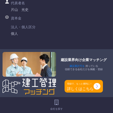
代表者名
片山 光史
資本金
法人・個人区分
個人
許可番号
滋賀県知事許可 第051656号
建設業界向け企業マッチング
特定建設業
建設業許可を
持っている
-
信頼できる会社だけを掲載・登録
一般建設業
内装仕上工事業
登録で、もっと便利に！
詳しくはこちら
工事種別
-
地域
会社を探す
-