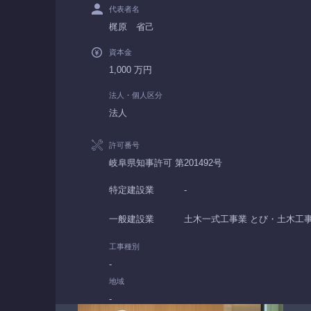
代表者名
梶原 省己
資本金
1,000 万円
法人・個人区分
法人
許可番号
岐阜県知事許可 第201492号
特定建設業
-
一般建設業
土木一式工事業 とび・土木工事
工事種別
-
地域
-