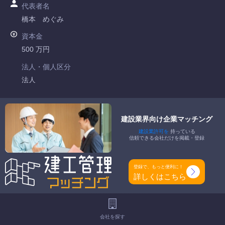
代表者名
橋本 めぐみ
資本金
500 万円
法人・個人区分
法人
許可番号
山梨県知事許可 第010789号
建設業界向け企業マッチング
建設業許可を
持っている
特定建設業
信頼できる会社だけを掲載・登録
-
一般建設業
登録で、もっと便利に！
土木一式工事業 とび・土木工事業 石工事業 鋼構造物工事業
詳しくはこちら
舗装工事業 しゆんせつ工事業 水道施設工事業
工事種別
会社を探す
-