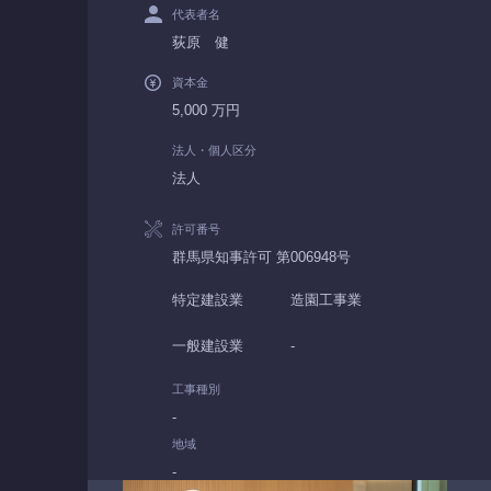
代表者名
荻原 健
資本金
5,000 万円
法人・個人区分
法人
許可番号
群馬県知事許可 第006948号
特定建設業
造園工事業
一般建設業
-
工事種別
-
地域
-