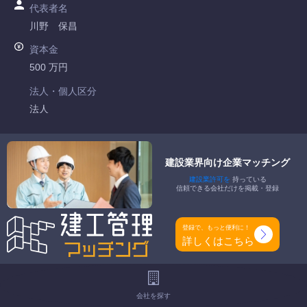
代表者名
川野 保昌
資本金
500 万円
法人・個人区分
法人
許可番号
大阪府知事許可 第147096号
建設業界向け企業マッチング
建設業許可を
持っている
特定建設業
信頼できる会社だけを掲載・登録
-
一般建設業
登録で、もっと便利に！
電気通信工事業
詳しくはこちら
工事種別
-
会社を探す
地域