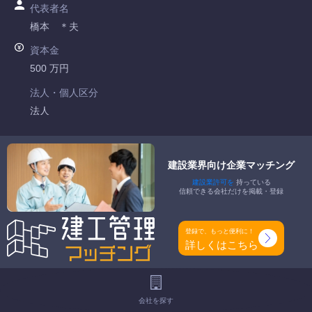
代表者名
橋本 ＊夫
資本金
500 万円
法人・個人区分
法人
許可番号
福岡県知事許可 第084054号
建設業界向け企業マッチング
建設業許可を
持っている
特定建設業
信頼できる会社だけを掲載・登録
-
一般建設業
登録で、もっと便利に！
建築一式工事業
詳しくはこちら
工事種別
-
会社を探す
地域