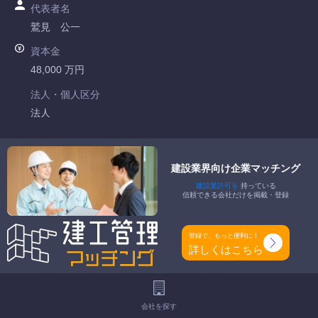
代表者名
鷲見 公一
資本金
48,000 万円
法人・個人区分
法人
許可番号
国土交通大臣許可 第016391号
建設業界向け企業マッチング
建設業許可を
持っている
特定建設業
信頼できる会社だけを掲載・登録
電気工事業 電気通信工事業
一般建設業
登録で、もっと便利に！
-
詳しくはこちら
工事種別
-
会社を探す
地域