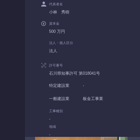
代表者名
小林 秀樹
資本金
500 万円
法人・個人区分
法人
許可番号
石川県知事許可 第018041号
特定建設業
-
一般建設業
板金工事業
工事種別
-
地域
-