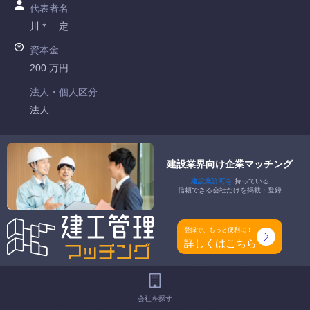
代表者名
川＊ 定
資本金
200 万円
法人・個人区分
法人
許可番号
滋賀県知事許可 第042437号
建設業界向け企業マッチング
建設業許可を
持っている
特定建設業
信頼できる会社だけを掲載・登録
-
一般建設業
登録で、もっと便利に！
建築一式工事業
詳しくはこちら
工事種別
-
会社を探す
地域