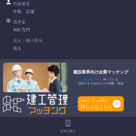
代表者名
中島 正雄
資本金
300 万円
法人・個人区分
法人
許可番号
愛知県知事許可 第103457号
建設業界向け企業マッチング
建設業許可を
持っている
特定建設業
信頼できる会社だけを掲載・登録
-
一般建設業
登録で、もっと便利に！
とび・土木工事業
詳しくはこちら
工事種別
-
会社を探す
地域