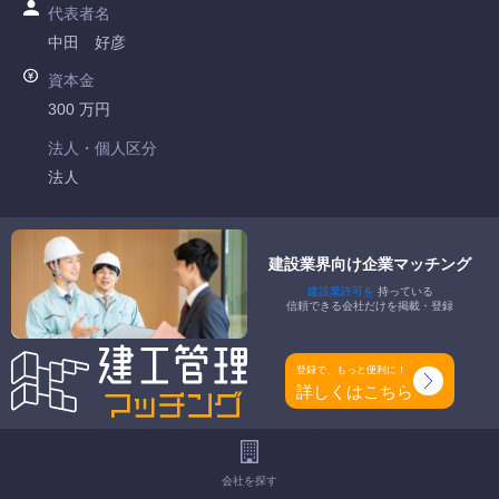
代表者名
中田 好彦
資本金
300 万円
法人・個人区分
法人
許可番号
千葉県知事許可 第040546号
建設業界向け企業マッチング
建設業許可を
持っている
特定建設業
信頼できる会社だけを掲載・登録
-
一般建設業
登録で、もっと便利に！
とび・土木工事業
詳しくはこちら
工事種別
-
会社を探す
地域