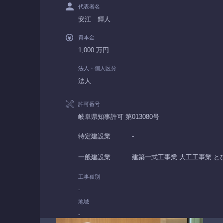
代表者名
安江 輝人
資本金
1,000 万円
法人・個人区分
法人
許可番号
岐阜県知事許可 第013080号
特定建設業
-
一般建設業
建築一式工事業 大工工事業 と
工事種別
-
地域
-